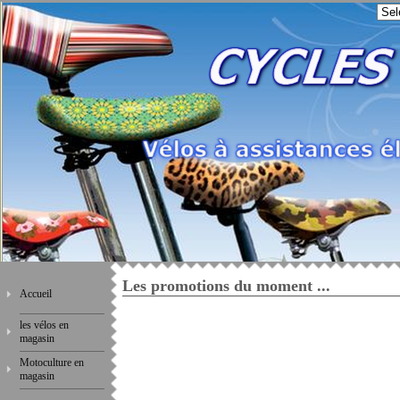
Les promotions du moment ...
Accueil
les vélos en
magasin
Motoculture en
magasin