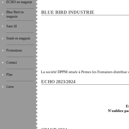
ECHO en magasin
BLUE BIRD INDUSTRIE
Blue Bird en
magasin
Sans fil
Staub en magasin
Promotions
Contact
La société DPPM située à Pernes les Fontaines distribue 
Plan
ECHO 2023/2024
Liens
E
N'oubliez pas