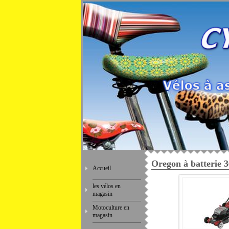
Oregon à batterie 
Accueil
les vélos en
magasin
Motoculture en
magasin