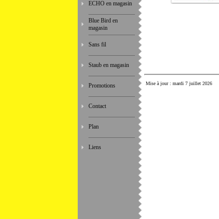
ECHO en magasin
Blue Bird en
magasin
Sans fil
Staub en magasin
Mise à jour : mardi 7 juillet 2026
Promotions
Contact
Plan
Liens