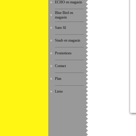
ECHO en magasin
Blue Bird en
magasin
Sans fil
Staub en magasin
Promotions
Contact
Plan
Liens