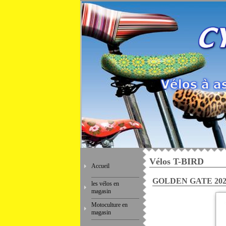
Vélos T-BIRD
Accueil
GOLDEN GATE 202
les vélos en
magasin
Motoculture en
magasin